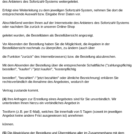
des Anbieters des Sofortzahl-Systems weitergeleitet.
Erfolgt eine Weiterleitung zu dem jeweiligen Sofortzahl-System, nehmen Sie dort die
entsprechende Auswahl bzw. Eingabe Ihrer Daten vor.
Abschließend werden Ihnen auf der Internetseite des Anbieters des Sofortzahl-Systems
oder nachdem Sie zurück in unseren Online-Shop
geleitet wurden, die Bestelldaten als Bestellübersicht angezeigt.
Vor Absenden der Bestellung haben Sie die Möglichkeit, die Angaben in der
Bestellübersicht nochmals zu überprüfen, zu ändern (auch über
die Funktion "zurück" des Internetbrowsers) bzw. die Bestellung abzubrechen.
Mit dem Absenden der Bestellung über die entsprechende Schaltfläche ("zahlungspflichtig
bestellen", "kaufen" / "jetzt kaufen", "kostenpflichtig
bestellen", "bezahlen" / "jetzt bezahlen" oder ähnliche Bezeichnung) erklären Sie
rechtsverbindlich die Annahme des Angebotes, wodurch der
Vertrag zustande kommt.
(4)
Ihre Anfragen zur Erstellung eines Angebotes sind für Sie unverbindlich. Wir
unterbreiten Ihnen hierzu ein verbindliches Angebot in
Textform (z.B. per E-Mail), welches Sie innerhalb von 5 Tagen (soweit im jeweiligen
Angebot keine andere Frist ausgewiesen ist) annehmen
können.
(5)
Die Abwicklung der Bestellung und Übermittlung aller im Zusammenhang mit dem