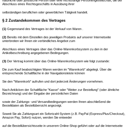
natürliche oder juristische Person oder eine rechtsfähige Personengesellschaft, die bei
Abschluss eines Rechtsgeschäfts in Ausübung ihrer
selbständigen beruflichen oder gewerblichen Tätigkeit handelt.
§ 2 Zustandekommen des Vertrages
(1)
Gegenstand des Vertrages ist der Verkauf von Waren .
(2)
Bereits mit dem Einstellen des jeweiligen Produkts auf unserer Internetseite
unterbreiten wir Ihnen ein verbindliches Angebot zum
Abschluss eines Vertrages über das Online-Warenkorbsystem zu den in der
Artikelbeschreibung angegebenen Bedingungen.
(3)
Der Vertrag kommt über das Online-Warenkorbsystem wie folgt zustande:
Die zum Kauf beabsichtigten Waren werden im "Warenkorb" abgelegt. Über die
entsprechende Schaltfläche in der Navigationsleiste können
Sie den "Warenkorb" aufrufen und dort jederzeit Änderungen vornehmen.
Nach Anklicken der Schaltfläche "Kasse" oder "Weiter zur Bestellung"
(oder ähnliche
Bezeichnung)
und der Eingabe der persönlichen Daten
sowie der Zahlungs- und Versandbedingungen werden Ihnen abschließend die
Bestelldaten als Bestellübersicht angezeigt.
Soweit Sie als Zahlungsart ein Sofortzahl-System (z.B. PayPal (Express/Plus/Checkout),
Amazon Pay, Sofort) nutzen, werden Sie entweder
auf die Bestellübersichtsseite in unserem Online-Shop geführt oder auf die Internetseite