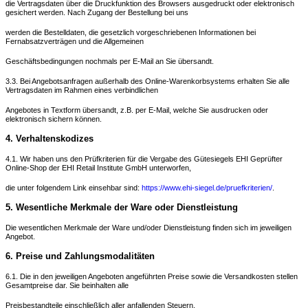
die Vertragsdaten über die Druckfunktion des Browsers ausgedruckt oder elektronisch
gesichert werden. Nach Zugang der Bestellung bei uns
werden die Bestelldaten, die gesetzlich vorgeschriebenen Informationen bei
Fernabsatzverträgen und die Allgemeinen
Geschäftsbedingungen nochmals per E-Mail an Sie übersandt.
3.3. Bei Angebotsanfragen außerhalb des Online-Warenkorbsystems erhalten Sie alle
Vertragsdaten im Rahmen eines verbindlichen
Angebotes in Textform übersandt, z.B. per E-Mail, welche Sie ausdrucken oder
elektronisch sichern können.
4. Verhaltenskodizes
4.1. Wir haben uns den Prüfkriterien für die Vergabe des Gütesiegels EHI Geprüfter
Online-Shop der EHI Retail Institute GmbH unterworfen,
die unter folgendem Link einsehbar sind:
https://www.ehi-siegel.de/pruefkriterien/
.
5. Wesentliche Merkmale der Ware oder Dienstleistung
Die wesentlichen Merkmale der Ware und/oder Dienstleistung finden sich im jeweiligen
Angebot.
6. Preise und Zahlungsmodalitäten
6.1. Die in den jeweiligen Angeboten angeführten Preise sowie die Versandkosten stellen
Gesamtpreise dar. Sie beinhalten alle
Preisbestandteile einschließlich aller anfallenden Steuern.