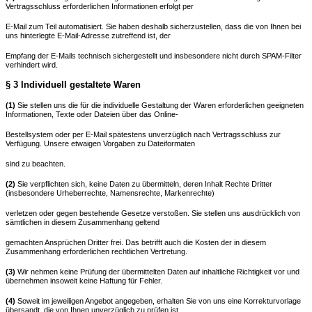
Vertragsschluss erforderlichen Informationen erfolgt per
E-Mail zum Teil automatisiert. Sie haben deshalb sicherzustellen, dass die von Ihnen bei
uns hinterlegte E-Mail-Adresse zutreffend ist, der
Empfang der E-Mails technisch sichergestellt und insbesondere nicht durch SPAM-Filter
verhindert wird.
§ 3 Individuell gestaltete Waren
(1)
Sie stellen uns die für die individuelle Gestaltung der Waren erforderlichen geeigneten
Informationen, Texte oder Dateien über das Online-
Bestellsystem oder per E-Mail spätestens unverzüglich nach Vertragsschluss zur
Verfügung. Unsere etwaigen Vorgaben zu Dateiformaten
sind zu beachten.
(2)
Sie verpflichten sich, keine Daten zu übermitteln, deren Inhalt Rechte Dritter
(insbesondere Urheberrechte, Namensrechte, Markenrechte)
verletzen oder gegen bestehende Gesetze verstoßen. Sie stellen uns ausdrücklich von
sämtlichen in diesem Zusammenhang geltend
gemachten Ansprüchen Dritter frei. Das betrifft auch die Kosten der in diesem
Zusammenhang erforderlichen rechtlichen Vertretung.
(3)
Wir nehmen keine Prüfung der übermittelten Daten auf inhaltliche Richtigkeit vor und
übernehmen insoweit keine Haftung für Fehler.
(4)
Soweit im jeweiligen Angebot angegeben, erhalten Sie von uns eine Korrekturvorlage
übersandt, die von Ihnen unverzüglich zu prüfen ist.