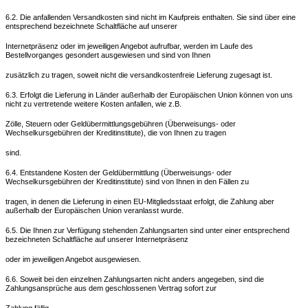
6.2. Die anfallenden Versandkosten sind nicht im Kaufpreis enthalten. Sie sind über eine
entsprechend bezeichnete Schaltfläche auf unserer
Internetpräsenz oder im jeweiligen Angebot aufrufbar, werden im Laufe des
Bestellvorganges gesondert ausgewiesen und sind von Ihnen
zusätzlich zu tragen, soweit nicht die versandkostenfreie Lieferung zugesagt ist.
6.3. Erfolgt die Lieferung in Länder außerhalb der Europäischen Union können von uns
nicht zu vertretende weitere Kosten anfallen, wie z.B.
Zölle, Steuern oder Geldübermittlungsgebühren (Überweisungs- oder
Wechselkursgebühren der Kreditinstitute), die von Ihnen zu tragen
sind.
6.4. Entstandene Kosten der Geldübermittlung (Überweisungs- oder
Wechselkursgebühren der Kreditinstitute) sind von Ihnen in den Fällen zu
tragen, in denen die Lieferung in einen EU-Mitgliedsstaat erfolgt, die Zahlung aber
außerhalb der Europäischen Union veranlasst wurde.
6.5. Die Ihnen zur Verfügung stehenden Zahlungsarten sind unter einer entsprechend
bezeichneten Schaltfläche auf unserer Internetpräsenz
oder im jeweiligen Angebot ausgewiesen.
6.6. Soweit bei den einzelnen Zahlungsarten nicht anders angegeben, sind die
Zahlungsansprüche aus dem geschlossenen Vertrag sofort zur
Zahlung fällig.