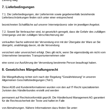
7. Lieferbedingungen
7.1. Die Lieferbedingungen, der Liefertermin sowie gegebenenfalls bestehende
Lieferbeschränkungen finden sich unter einer entsprechend
bezeichneten Schaltfläche auf unserer Internetpräsenz oder im jeweiligen Angebot.
7.2. Soweit Sie Verbraucher sind, ist gesetzlich geregelt, dass die Gefahr des zufälligen
Untergangs und der zufälligen Verschlechterung der
verkauften Sache während der Versendung erst mit der Übergabe der Ware an Sie
übergeht, unabhängig davon, ob die Versendung
versichert oder unversichert erfolgt. Dies gilt nicht, wenn Sie eigenständig ein nicht vom
Unternehmer benanntes Transportunternehmen oder
eine sonst zur Ausführung der Versendung bestimmte Person beauftragt haben.
8. Gesetzliches Mängelhaftungsrecht
Die Mängelhaftung richtet sich nach der Regelung "Gewährleistung" in unseren
Allgemeinen Geschäftsbedingungen (Teil I).
Diese AGB und Kundeninformationen wurden von den auf IT-Recht spezialisierten
Juristen des Händlerbundes erstellt und werden
permanent auf Rechtskonformität geprüft. Die Händlerbund Management AG garantiert
für die Rechtssicherheit der Texte und haftet im Falle
von Abmahnungen. Nähere Informationen dazu finden Sie unter: